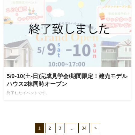
5/9-10(土-日)完成見学会/期間限定！建売モデル
ハウス2棟同時オープン
終了したイベントです。
1
2
3
…
34
>