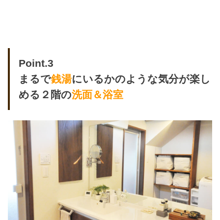
Point.3
まるで
銭湯
にいるかのような気分が楽し
める２階の
洗面＆浴室