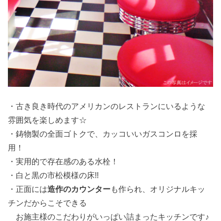
・古き良き時代のアメリカンのレストランにいるような
雰囲気を楽しめます☆
・鋳物製の全面ゴトクで、カッコいいガスコンロを採
用！
・実用的で存在感のある水栓！
・白と黒の市松模様の床!!
・正面には
造作のカウンター
も作られ、オリジナルキッ
チンだからこそできる
お施主様のこだわりがいっぱい詰まったキッチンです♪