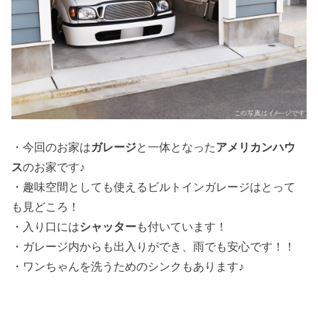
・今回のお家は
ガレージ
と一体となった
アメリカンハウ
ス
のお家です♪
・趣味空間としても使えるビルトインガレージはとって
も見どころ！
・入り口には
シャッター
も付いています！
・ガレージ内からも出入りができ、雨でも安心です！！
・ワンちゃんを洗うためのシンクもあります♪