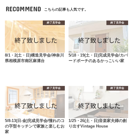
RECOMMEND
こちらの記事も人気です。
終了見学会
終了見学会
8/1・2(土・日)構造見学会/神奈川
5/18・19(土・日)完成見学会/カバ
県相模原市南区麻溝台
ードポーチのあるかっこいい家
終了見学会
終了見学会
5/8-13(日-金)完成見学会/憧れのコ
1/25・26(土・日)音楽家夫婦の創
の字型キッチンで家族と楽しむお
り出すVintage House
家