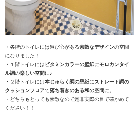
・各階のトイレには遊び心がある
素敵なデザイン
の空間
になりました！
・
１階トイレには
ビタミンカラーの壁紙
に
モロカンタイ
ル調
の
楽しい空間
に♪
・
２階トイレには
本じゅらく調の壁紙
に
ストレート調の
クッションフロア
で
落ち着きのある和の空間
に。
・どちらもとっても素敵なので是非実際の目で確かめて
ください！！