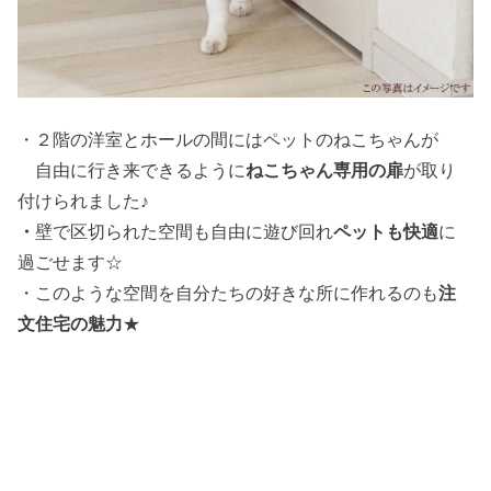
・２階の洋室とホールの間にはペットのねこちゃんが
自由に行き来できるように
ねこちゃん専用の扉
が取り
付けられました♪
・
壁で区切られた空間も自由に遊び回れ
ペットも快適
に
過ごせます☆
・このような空間を自分たちの好きな所に作れるのも
注
文住宅の魅力
★