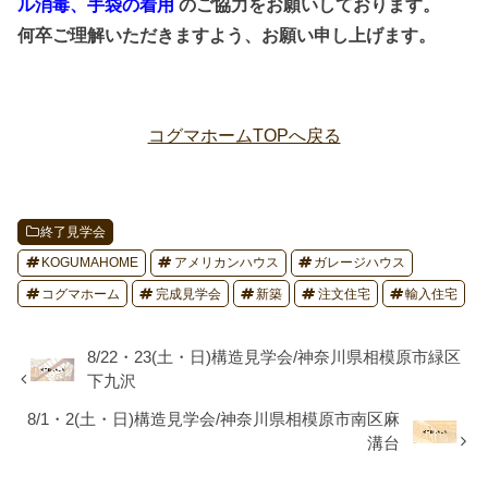
ル消毒、手袋の着用
のご協力をお願いしております。
何卒ご理解いただきますよう、お願い申し上げます。
コグマホームTOPへ戻る
終了見学会
KOGUMAHOME
アメリカンハウス
ガレージハウス
コグマホーム
完成見学会
新築
注文住宅
輸入住宅
8/22・23(土・日)構造見学会/神奈川県相模原市緑区
下九沢
8/1・2(土・日)構造見学会/神奈川県相模原市南区麻
溝台