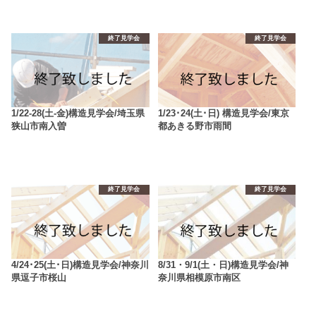
終了見学会
終了見学会
1/22-28(土-金)構造見学会/埼玉県
1/23･24(土･日) 構造見学会/東京
狭山市南入曽
都あきる野市雨間
終了見学会
終了見学会
4/24･25(土･日)構造見学会/神奈川
8/31・9/1(土・日)構造見学会/神
県逗子市桜山
奈川県相模原市南区