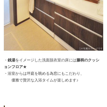
・
銭湯
をイメージした洗面脱衣室の床には
籐
柄のクッシ
ョンフロア
★
・浴室からは坪庭を眺める為窓にもこだわり、
優雅で贅沢な入浴タイムが楽しめます♪