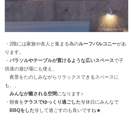
・2階には家族や友人と集まる為の
ルーフバルコニー
があ
ります。
・
パラソルやテーブルが置けるような広いスペース
で子
供達の遊び場にも使え、
夜景をたのしみながらリラックスできるスペースに
も、、
みんなが癒される空間
になります♪
・朝食を
テラスでゆっくり過ごしたり
休日にみんなで
BBQをしたり
して過ごすのも良いですね★