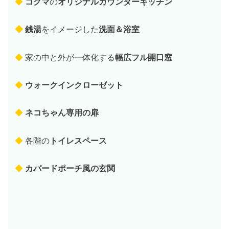
◆
コグマ
の
オリジナルカウンターキッチン
◆
銭湯
をイメージした
洗面＆浴室
◆
家の中と外が一体化する
幅広フル開口窓
◆
ウォークインクローゼット
◆
ネコちゃん専用の扉
◆
各階の
トイレスペース
◆
カバードポーチ風の玄関