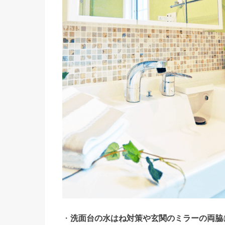
・
洗面台の水はね対策や
玄関のミラーの両脇