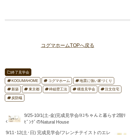
replique montre
repliche orologi
コグマホームTOPへ戻る
orologi replica svizzeri
終了見学会
KOGUMAHOME
コグマホーム
地震に強い家づくり
新築
東京都
枠組壁工法
構造見学会
注文住宅
炭防蟻
9/25-10/1(土-金)完成見学会/ﾈｺちゃんと暮らす2階ﾘ
ﾋﾞﾝｸﾞのNatural House
9/11･12(土･日) 完成見学会/フレンチテイストのエレ