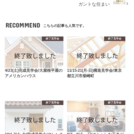
ガントな住まい
RECOMMEND
こちらの記事も人気です。
終了見学会
終了見学会
4/23(土)完成見学会/大屋根平屋の
11/15-21(月-日)構造見学会/東京
アメリカンハウス
都立川市柴崎町
終了見学会
終了見学会