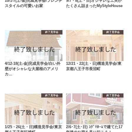
10/1-7(土-金)完成見学会/フレンチ
9/7・8(土・日)オシャレな工夫が
スタイルの可愛いお家
たくさん詰まったMyStyleHouse
終了見学会
終了見学会
4/12-18(土-金)完成見学会/白い外
12/21・22(土・日)構造見学会/東
壁がオシャレな大屋根のアメリ
京都八王子市長沼町
カ…
終了見学会
終了見学会
1/25・26(土・日)構造見学会/東京
2/6･7(土･日) ｺｸﾞﾏﾎｰﾑで建てた17