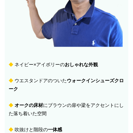
◆
ネイビー×アイボリーの
おしゃれな外観
◆
ウエスタンドアのついた
ウォークインシューズクロ
ーク
◆
オークの床材
にブラウンの扉や梁をアクセントにし
た落ち着いた空間
◆
吹抜けと階段の
一体感