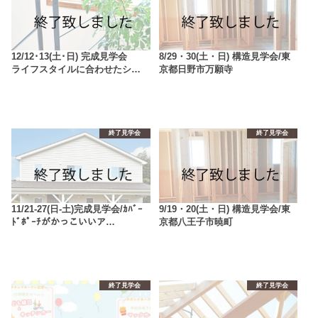
12/12･13(土･日) 完成見学会
8/29・30(土・日) 構造見学会/東
ライフスタイルに合わせたシ…
京都日野市万願寺
終了見学会
終了見学会
11/21-27(日-土)完成見学会/ｶﾊﾞｰ
9/19・20(土・日) 構造見学会/東
ﾄﾞﾎﾟｰﾁがかっこいいア…
京都八王子市暁町
終了見学会
終了見学会