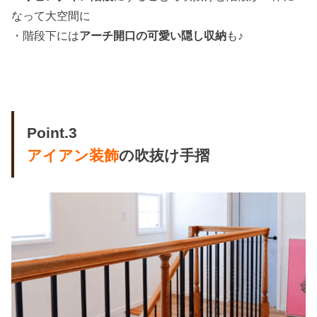
なって大空間に
・階段下には
アーチ開口の可愛い隠し収納
も♪
Point.3
アイアン装飾
の吹抜け手摺