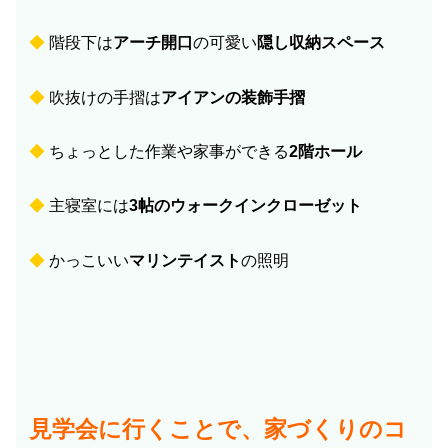
◆
階段下は
アーチ開口
の可愛い
隠し収納スペース
◆
吹抜けの手摺は
アイアンの装飾手摺
◆
ちょっとした作業や家事ができる
2階ホール
◆
主寝室には
3帖のウォークインクローゼット
◆
かっこいい
マリンテイスト
の照明
見学会に行くことで、家づくりのコ