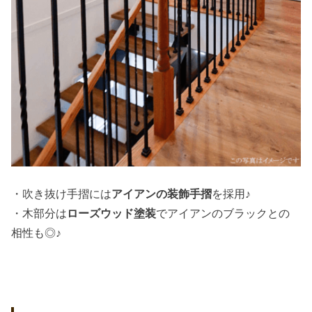
・吹き抜け手摺には
アイアンの装飾手摺
を採用♪
・木部分は
ローズウッド塗装
でアイアンのブラックとの
相性も◎♪