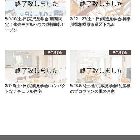
5/9-10(土-日)完成見学会/期間限
8/22・23(土・日)構造見学会/神奈
定！建売モデルハウス2棟同時オ
川県相模原市緑区下九沢
ープン
終了見学会
終了見学会
8/7･8(土･日)完成見学会/コンパク
5/28-6/3(土-金)完成見学会/瓦屋根
トなナチュラル住宅
のプロヴァンス風のお家