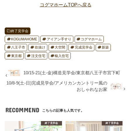
コグマホームTOPへ戻る
終了見学会
KOGUMAHOME
アイアン手すり
コグマホーム
八王子市
吹抜け
大空間
完成見学会
新築
東京都
注文住宅
輸入住宅
10/15-21(土-金)構造見学会/東京都八王子市宮下町
10/8-9(土-日)完成見学会/アメリカンカントリー風の
おしゃれなお家
RECOMMEND
こちらの記事も人気です。
終了見学会
終了見学会