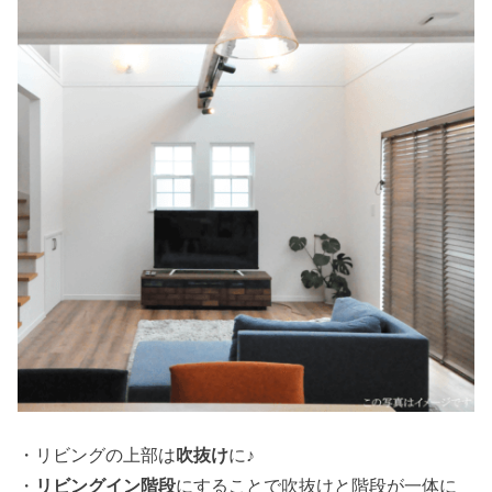
・リビングの上部は
吹抜け
に♪
・
リビングイン階段
にすることで吹抜けと階段が一体に