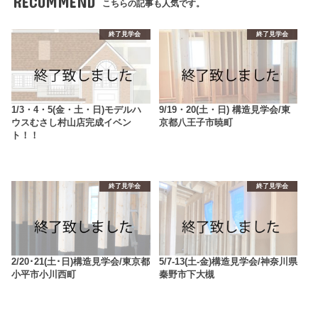
RECOMMEND
こちらの記事も人気です。
終了見学会
終了見学会
1/3・4・5(金・土・日)モデルハ
9/19・20(土・日) 構造見学会/東
ウスむさし村山店完成イベン
京都八王子市暁町
ト！！
終了見学会
終了見学会
2/20･21(土･日)構造見学会/東京都
5/7-13(土-金)構造見学会/神奈川県
小平市小川西町
秦野市下大槻