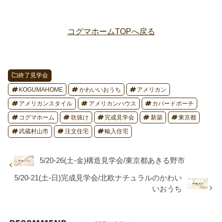
コグマホームTOPへ戻る
終了見学会
KOGUMAHOME
かわいいおうち
アメリカン
アメリカンスタイル
アメリカンハウス
カバードポーチ
コグマホーム
吹抜け
完成見学会
新築
東京都
武蔵村山市
注文住宅
輸入住宅
5/20-26(土-金)構造見学会/東京都あきる野市
5/20-21(土-日)完成見学会/北欧ナチュラルのかわい
いおうち