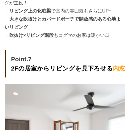
グが主役！
・
リビング上の化粧梁
で室内の雰囲気もさらにUP↑
・
大きな吹抜けとカバードポーチで開放感のある心地よ
いリビング
・
吹抜け×リビング階段
もコグマのお家は暖かい◎
Point.7
2Fの居室からリビングを見下ろせる
内窓