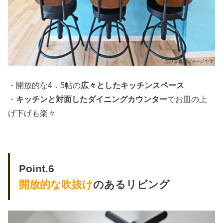
・開放的な4．5帖の
広々としたキッチンスペース
・
キッチンと対面したダイニングカウンター
でお皿の上
げ下げも楽々
Point.6
開放的な吹抜け
のあるリビング