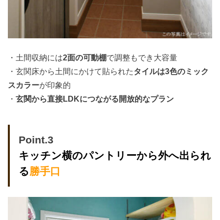
・土間収納には
2面の可動棚
で調整もでき大容量
・玄関床から土間にかけて貼られた
タイルは3色のミック
スカラー
が印象的
・
玄関から直接LDKにつながる開放的なプラン
Point.3
キッチン横のパントリーから外へ出られ
る
勝手口