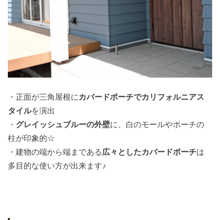
・正面が三角屋根に
カバードポーチでカリフォルニアス
タイル
を演出
・
グレイッシュブルーの外壁
に、白のモールやポーチの
柱が印象的☆
・建物の端から端まである
広々としたカバードポーチ
は
多目的な使い方が出来ます♪