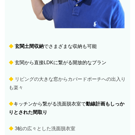
◆
玄関土間収納
でさまざまな収納も可能
◆
玄関から直接LDKに繋がる開放的なプラン
◆
リビングの大きな窓からカバードポーチへの出入り
も楽々
◆
キッチンから繋がる洗面脱衣室で
動線計画もしっか
りとされた間取り
◆
3帖の広々とした洗面脱衣室