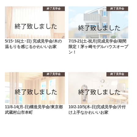
終了見学会
終了見学会
5/15･16(土･日) 完成見学会/木の
7/19-21(土-祝月)完成見学会/期間
温もりを感じるかわいいお家
限定！茅ヶ崎モデルハウスオープ
ン！
終了見学会
終了見学会
11/8-14(月-日)構造見学会/東京都
10/2-10/5(木-日)完成見学会/片付
武蔵村山市本町
け上手なかわいいお家