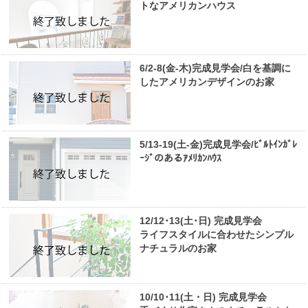
トなアメリカンハウス
6/2-8(金-木)完成見学会/白を基調に
したアメリカンデザインのお家
5/13-19(土-金)完成見学会/ﾋﾞﾙﾄｲﾝｶﾞﾚ
ｰｼﾞのあるｱﾒﾘｶﾝﾊｳｽ
12/12･13(土･日) 完成見学会
ライフスタイルに合わせたシンプル
ナチュラルのお家
10/10･11(土・日) 完成見学会