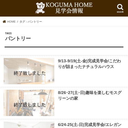
search
HOME
タグ : パントリー
パントリー
9/13-9/19(土-金)完成見学会/こだわ
りが詰まったナチュラルハウス
8/26･27(土･日)趣味を楽しむモスグ
リーンの家
6/24-25(土-日)完成見学会/エレガン