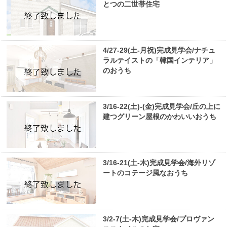
とつの二世帯住宅
4/27-29(土-月祝)完成見学会/ナチュ
ラルテイストの「韓国インテリア」
のおうち
3/16-22(土)-(金)完成見学会/丘の上に
建つグリーン屋根のかわいいおうち
3/16-21(土-木)完成見学会/海外リゾ
ートのコテージ風なおうち
3/2-7(土-木)完成見学会/プロヴァン