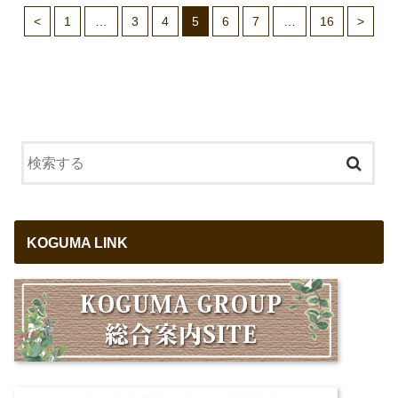
<
1
…
3
4
5
6
7
…
16
>
KOGUMA LINK