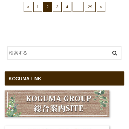
<
1
2
3
4
…
29
>
KOGUMA LINK