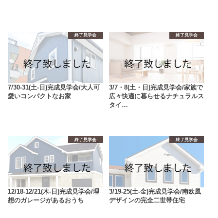
終了見学会
終了見学会
7/30-31(土-日)完成見学会/大人可
3/7・8(土・日)完成見学会/家族で
愛いコンパクトなお家
広々快適に暮らせるナチュラルス
タイ…
終了見学会
終了見学会
12/18-12/21(木-日)完成見学会/理
3/19-25(土-金)完成見学会/南欧風
想のガレージがあるおうち
デザインの完全二世帯住宅