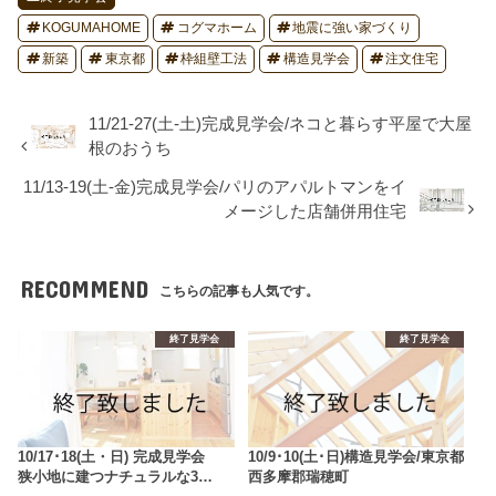
KOGUMAHOME
コグマホーム
地震に強い家づくり
新築
東京都
枠組壁工法
構造見学会
注文住宅
11/21-27(土-土)完成見学会/ネコと暮らす平屋で大屋
根のおうち
11/13-19(土-金)完成見学会/パリのアパルトマンをイ
メージした店舗併用住宅
RECOMMEND
こちらの記事も人気です。
終了見学会
終了見学会
10/17･18(土・日) 完成見学会
10/9･10(土･日)構造見学会/東京都
狭小地に建つナチュラルな3…
西多摩郡瑞穂町