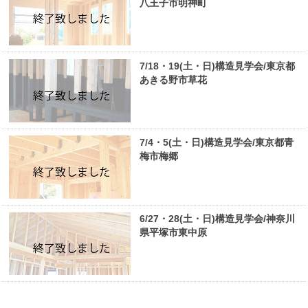
八王子市明神町
7/18・19(土・日)構造見学会/東京都
あきる野市草花
7/4・5(土・日)構造見学会/東京都青
梅市梅郷
6/27・28(土・日)構造見学会/神奈川
県平塚市東中原