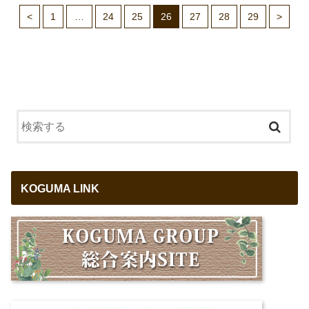
<
1
…
24
25
26
27
28
29
>
KOGUMA LINK